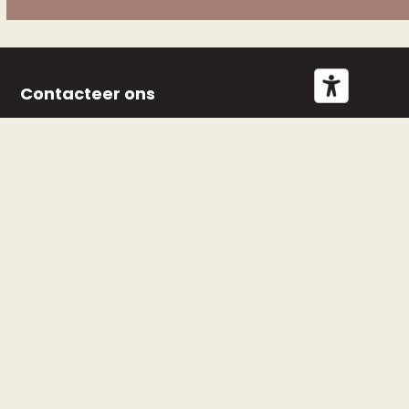
Contacteer ons
p/a Revalidatieziekenhuis
Inkendaal Inkendaalstraat 1
1602 Vlezenbeek
BE 0468.383.009
Rekeningnr. BE88 0013 2923 3941
De Hersenletsel Lijn
De Hersenletsel Lijn is bereikbaar op het nummer 02
681 81 81 (maandag: 13u30–16u30, dinsdag: 9u–12u,
woensdag: 9u–12u en 13u30–16u30, donderdag: 9u–
12u, vrijdag: 9u–12u)