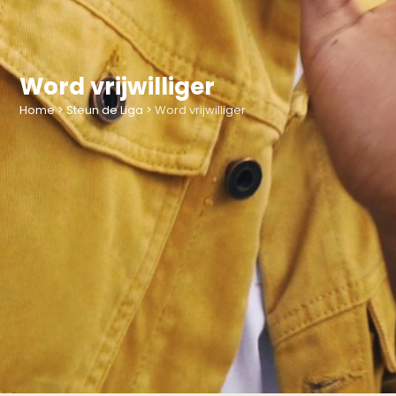
Word vrijwilliger
Home
>
Steun de Liga
>
Word vrijwilliger