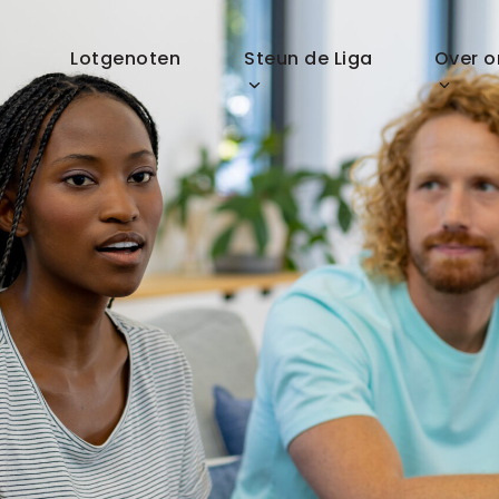
p
Lotgenoten
Steun de Liga
Over o