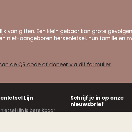
ijk van giften. Een klein gebaar kan grote gevolge
n niet-aangeboren hersenletsel, hun familie en m
can de QR code of doneer via dit formulier
enletsel Lijn
Schrijf je in op onze
nieuwsbrief
letsel Lijn is bereikbaar
E-
ummer 02 681 81 81
mail
(Vereist)
: 13u30–16u30, dinsdag:
woensdag: 9u–12u en 13u30–