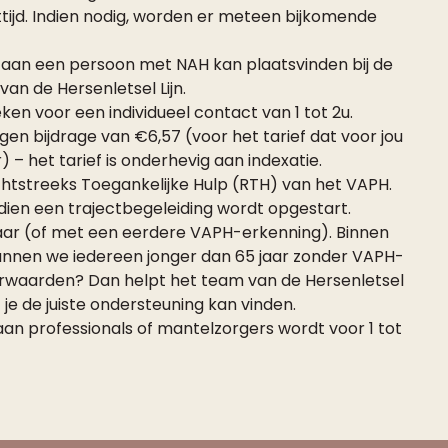
ijd. Indien nodig, worden er meteen bijkomende
 aan een persoon met NAH kan plaatsvinden bij de
an de Hersenletsel Lijn.
ken voor een individueel contact van 1 tot 2u.
en bijdrage van €6,57 (voor het tarief dat voor jou
) – het tarief is onderhevig aan indexatie.
tstreeks Toegankelijke Hulp (RTH) van het VAPH.
dien een trajectbegeleiding wordt opgestart.
aar (of met een eerdere VAPH-erkenning). Binnen
unnen we iedereen jonger dan 65 jaar zonder VAPH-
oorwaarden? Dan helpt het team van de Hersenletsel
je de juiste ondersteuning kan vinden.
aan professionals of mantelzorgers wordt voor 1 tot