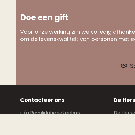
Doe een gift
Voor onze werking zijn we volledig afhankel
om de levenskwaliteit van personen met ee
S
Contacteer ons
De Hers
p/a Revalidatieziekenhuis
De Hersen
Inkendaal Inkendaalstraat 1
op het n
1602 Vlezenbeek
(maandag
9u–12u, 