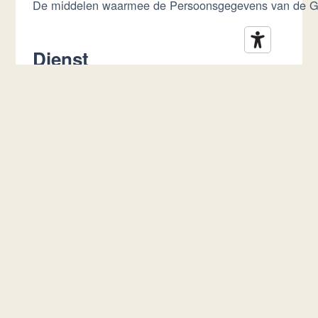
De middelen waarmee de Persoonsgegevens van de Geb
Dienst
De Dienst die wordt aangeboden door deze Applicatie z
Europese Unie (of EU)
Tenzij anders aangegeven, omvatten alle verwijzingen
Cookies
Cookies zijn Trackers die bestaan uit kleine gegevens
Tracker
Onder Tracker worden alle technologieën verstaan - bv.
worden, bv. door toegang tot op het opslaan van infor