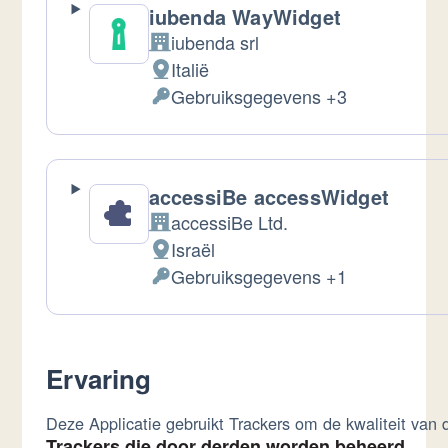
iubenda WayWidget
iubenda srl
Bedrijf:
Italië
Verwerkingslocatie:
Gebruiksgegevens +3
Verwerkte
Persoonsgegevens:
accessiBe accessWidget
accessiBe Ltd.
Bedrijf:
Israël
Verwerkingslocatie:
Gebruiksgegevens +1
Verwerkte
Persoonsgegevens:
Ervaring
Deze Applicatie gebruikt Trackers om de kwaliteit van 
Trackers die door derden worden beheerd