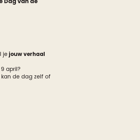
de
Dag van de
 je
jouw verhaal
9 april?
kan de dag zelf of