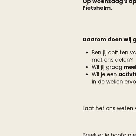
Op woensdag 9 apr
Fietshelm
.
Daarom doen wij 
Ben jij ooit ten 
met ons delen?
Wil jij graag
mee
Wil je een
activi
in de weken ervoo
Laat het ons weten 
Breek er je hoofd ni