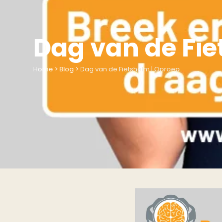
Dag van de Fie
Home
>
Blog
>
Dag van de Fietshelm | Oproep