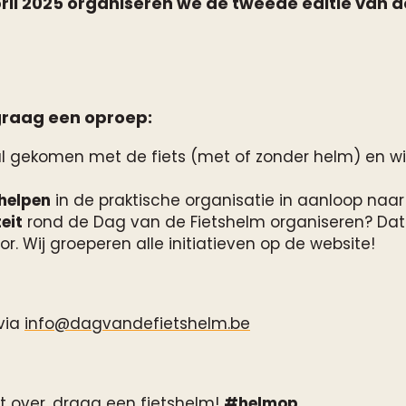
il 2025 organiseren we de tweede editie van 
graag een oproep:
val gekomen met de fiets (met of zonder helm) en wil
helpen
in de praktische organisatie in aanloop naar 
teit
rond de Dag van de Fietshelm organiseren? Dat 
r. Wij groeperen alle initiatieven op de website!
via
info@dagvandefietshelm.be
et over, draag een fietshelm!
#helmop