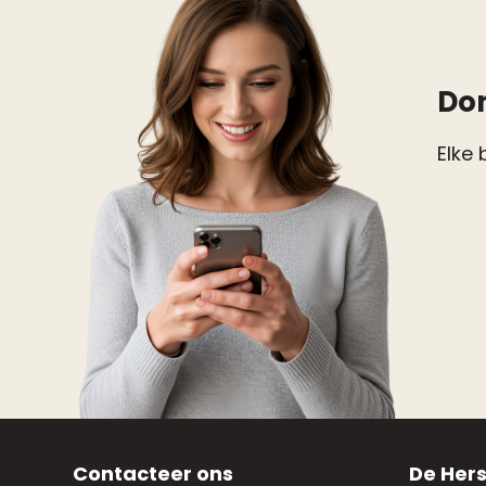
Do
Elke 
Contacteer ons
De Hers