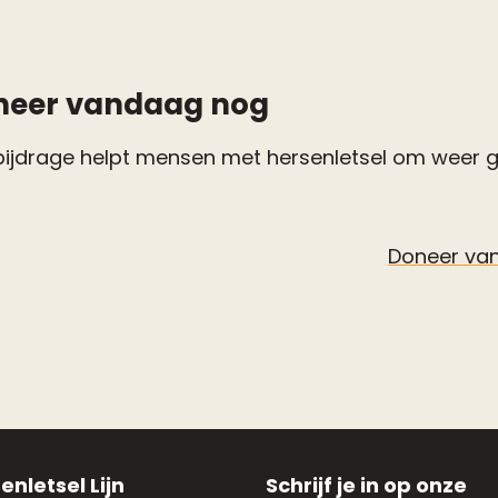
neer vandaag nog
bijdrage helpt mensen met hersenletsel om weer gri
Doneer va
enletsel Lijn
Schrijf je in op onze