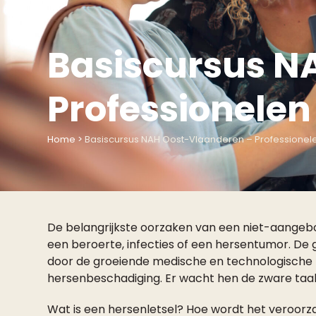
Basiscursus N
Professionelen
Home
>
Basiscursus NAH Oost-Vlaanderen – Professionel
De belangrijkste oorzaken van een niet-aangebo
een beroerte, infecties of een hersentumor. De
door de groeiende medische en technologische
hersenbeschadiging. Er wacht hen de zware taak
Wat is een hersenletsel? Hoe wordt het veroorza