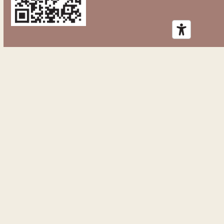
Contacteer ons
p/a Revalidatieziekenhuis
Inkendaal Inkendaalstraat 1
1602 Vlezenbeek
BE 0468.383.009
Rekeningnr. BE88 0013 2923 3941
De Hersenletsel Lijn
De Hersenletsel Lijn is bereikbaar op het nummer 02