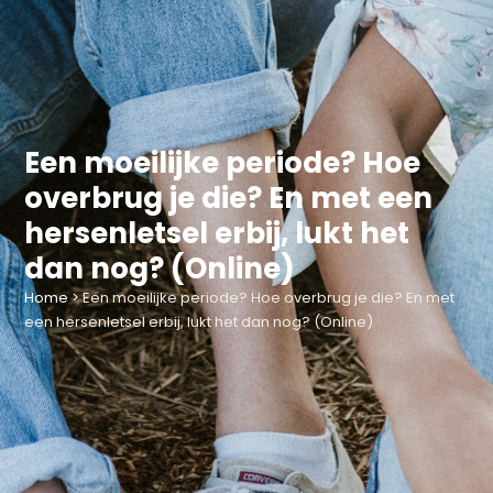
Een moeilijke periode? Hoe
overbrug je die? En met een
hersenletsel erbij, lukt het
dan nog? (Online)
Home
>
Een moeilijke periode? Hoe overbrug je die? En met
een hersenletsel erbij, lukt het dan nog? (Online)