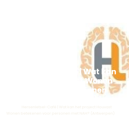
Hersenletsel-Café | Wat kan
het project Houvast Wonen
betekenen voor personen
met NAH? (Antwerpen)
Home
>
Hersenletsel-Café | Wat kan het project Houvast
Wonen betekenen voor personen met NAH? (Antwerpen)