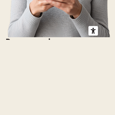
Doneer vandaag nog
Elke bijdrage helpt mensen met hersenletsel
om weer grip op het leven te krijgen.
Doneer vandaag nog
Contacteer ons