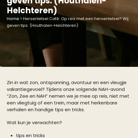
geven tips. (Houthalen-
Helchteren)
Home
>
Hersenletsel Café: Op reis met een hersenletsel? Wij
geven tips. (Houthalen-Helchteren)
Zin in wat zon, ontspanning, avontuur en een vleugje
vakantiegevoel? Tijdens onze volgende NAH-avond
“Zon, Zee en NAH” nemen we je mee op reis, niet met
een vliegtuig of een trein, maar met herkenbare
verhalen en handige tips en tricks.
Wat kun je verwachten?
tips en tricks