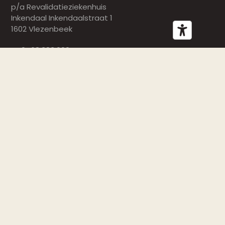
p/a Revalidatieziekenhuis
Inkendaal Inkendaalstraat 1
1602 Vlezenbeek
BE 0468.383.009
Rekeningnr. BE88 0013 2923 3941
De Hersenletsel Lijn
De Hersenletsel Lijn is bereikbaar op het nummer 02
681 81 81 (maandag: 13u30–16u30, dinsdag: 9u–12u,
woensdag: 9u–12u en 13u30–16u30, donderdag: 9u–
12u, vrijdag: 9u–12u)
Schrijf je in op onze nieuwsbrief
E-
mail
(Vereist)