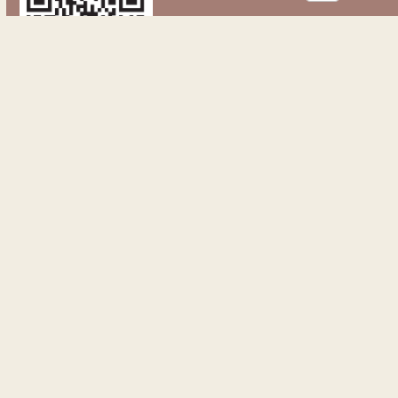
Contacteer ons
p/a Revalidatieziekenhuis
Inkendaal Inkendaalstraat 1
1602 Vlezenbeek
BE 0468.383.009
Rekeningnr. BE88 0013 2923 3941