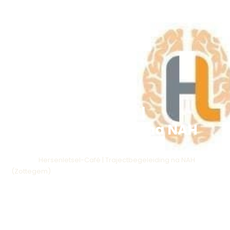
Hersenletsel-Café |
Trajectbegeleiding na NAH
(Zottegem)
Home
>
Hersenletsel-Café | Trajectbegeleiding na NAH
(Zottegem)