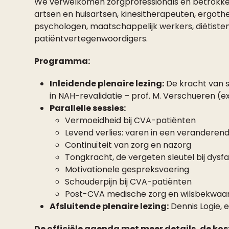
We verwelkomen zorgprofessionals en betrokken 
artsen en huisartsen, kinesitherapeuten, ergoth
psychologen, maatschappelijk werkers, diëtiste
patiëntvertegenwoordigers.
Programma:
Inleidende plenaire lezing:
De kracht van 
in NAH-revalidatie – prof. M. Verschueren (
Parallelle sessies:
Vermoeidheid bij CVA-patiënten
Levend verlies: varen in een veranderende
Continuïteit van zorg en nazorg
Tongkracht, de vergeten sleutel bij dysfa
Motivationele gespreksvoering
Schouderpijn bij CVA-patiënten
Post-CVA medische zorg en wilsbekwa
Afsluitende plenaire lezing:
Dennis Logie, 
De officiële agenda met meer details, de kost