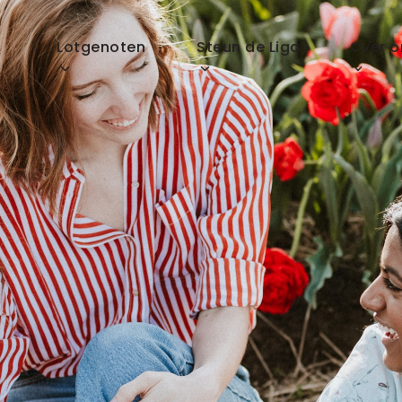
p
Lotgenoten
Steun de Liga
Over o