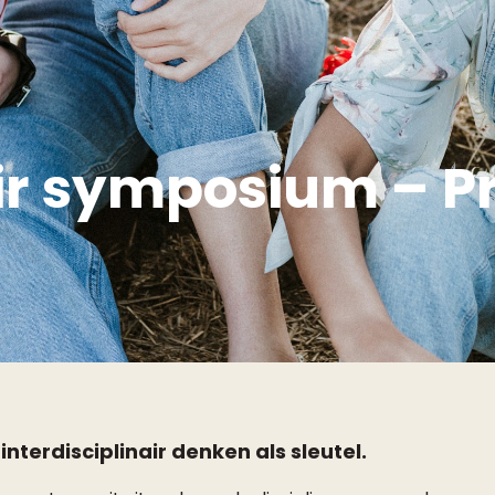
air symposium – P
interdisciplinair denken als sleutel.