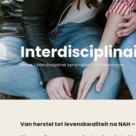
Interdisciplin
Home
>
Interdisciplinair symposium – Professionelen
Van herstel tot levenskwaliteit na NAH – 