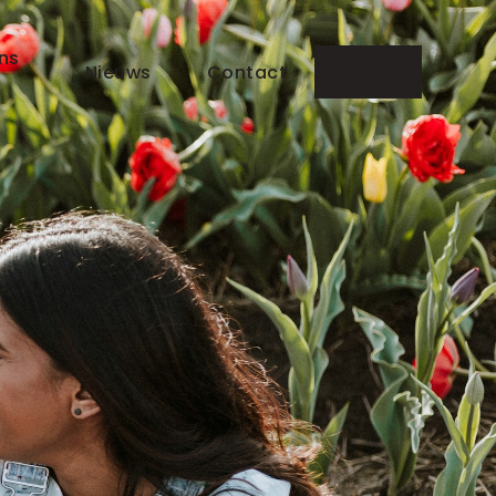
ns
Doneer
Nieuws
Contact
nu