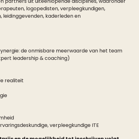
partners uit uiteenlopende disciplines, waaronder
erapeuten, logopedisten, verpleegkundigen,
n, leidinggevenden, kaderleden en
synergie: de onmisbare meerwaarde van het team
expert leadership & coaching)
 realiteit
gie
amheid
ervaringsdeskundige, verpleegkundige ITE
prijs en de mogelijkheid tot inschrijven volgt