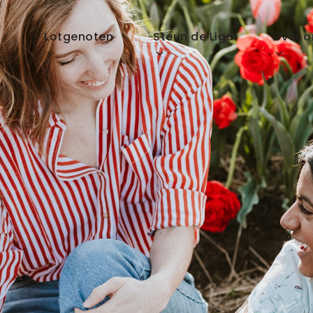
p
Lotgenoten
Steun de Liga
Over o