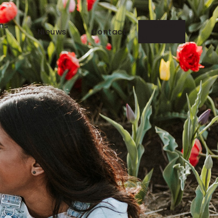
ns
Doneer
Nieuws
Contact
nu