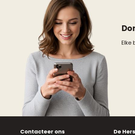
Do
Elke 
Contacteer ons
De Hers