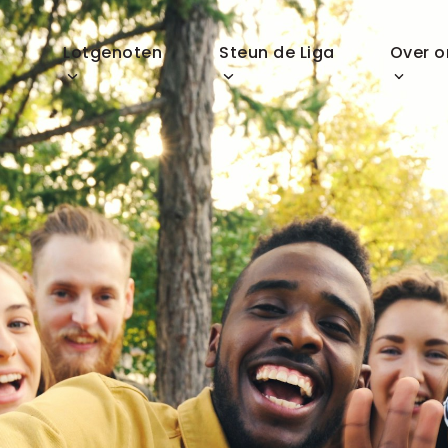
p
Lotgenoten
Steun de Liga
Over o