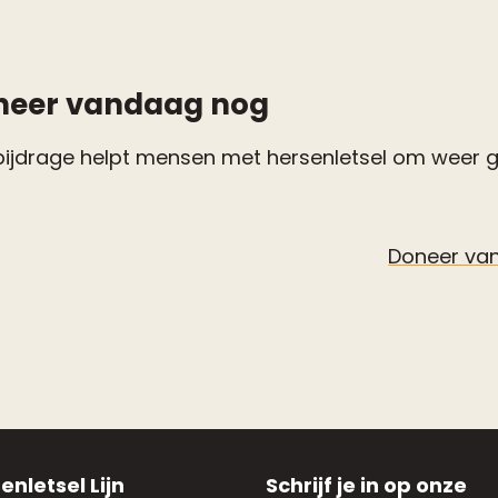
neer vandaag nog
bijdrage helpt mensen met hersenletsel om weer gri
Doneer va
enletsel Lijn
Schrijf je in op onze