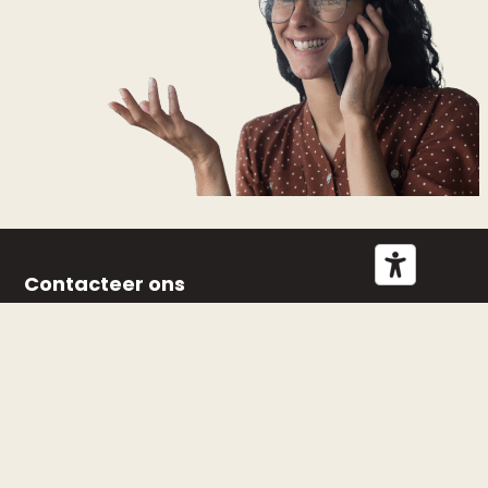
Contacteer ons
p/a Revalidatieziekenhuis
Inkendaal Inkendaalstraat 1
1602 Vlezenbeek
BE 0468.383.009
Rekeningnr. BE88 0013 2923 3941