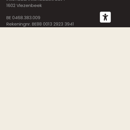
1602 Vlezenbeek
BE 0468.383.009
Rekeningnr. BE88 0013 2923 3941
De Hersenletsel Lijn
De Hersenletsel Lijn is bereikbaar op het nummer 02
681 81 81 (maandag: 13u30–16u30, dinsdag: 9u–12u,
woensdag: 9u–12u en 13u30–16u30, donderdag: 9u–
12u, vrijdag: 9u–12u)
Schrijf je in op onze nieuwsbrief
E-
mail
(Vereist)
Inschrijven