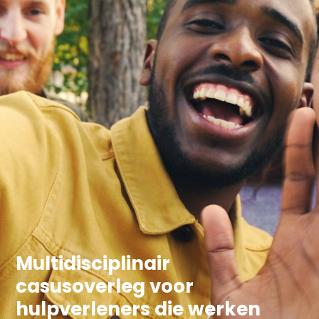
Multidisciplinair
casusoverleg voor
hulpverleners die werken