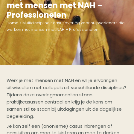
met mensen met NAH –
Professionelen
Home
>
Multidisciplinair casusoverleg voor hulpverleners die
werken met mensen met NAH – Professionelen
Werk je met mensen met NAH en wil je ervaringen
uitwisselen met collega’s uit verschillende disciplines?
Tijdens deze overlegmomenten staan
praktijkcasussen centraal en krijg je de kans om
samen stil te staan bij uitdagingen uit de dagelijkse
begeleiding.
Je kan zelf een (anonieme) casus inbrengen of
aansluiten om mee te luisteren en mee te denken.