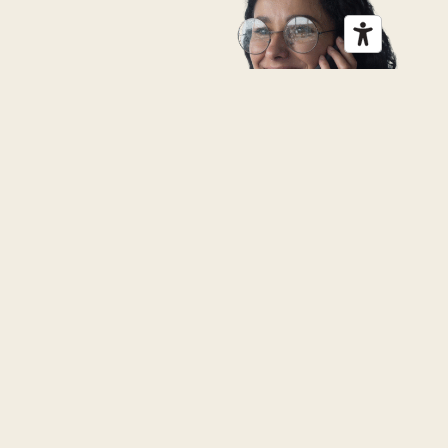
Contacteer ons
p/a Revalidatieziekenhuis
Inkendaal Inkendaalstraat 1
1602 Vlezenbeek
BE 0468.383.009
Rekeningnr. BE88 0013 2923 3941