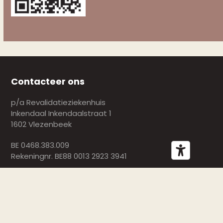
Contacteer ons
p/a Revalidatieziekenhuis
Inkendaal Inkendaalstraat 1
1602 Vlezenbeek
BE 0468.383.009
Rekeningnr. BE88 0013 2923 3941
De Hersenletsel Lijn
De Hersenletsel Lijn is bereikbaar op het nummer 02
681 81 81 (maandag: 13u30–16u30, dinsdag: 9u–12u,