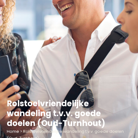
Rolstoelvriendelijke
wandeling t.v.v. goede
doelen (Oud-Turnhout)
Home
>
Rolstoelvriendelijke wandeling t.v.v. goede doelen