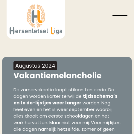
Skip
to
content
Open
Close
mobil
mobil
menu
menu
Augustus 2024
Vakantiemelancholie
De zomervakantie loopt stilaan ten einde. De
dagen worden korter terwijl de
tijdsschema’s
en to do-lijstjes weer langer
worden. Nog
heel even en het is weer september waarbij
alles draait om eerste schooldagen en het
werk hervatten. Maar niet voor mij. Voor mij lijken
alle dagen namelijk hetzelfde, zomer of geen