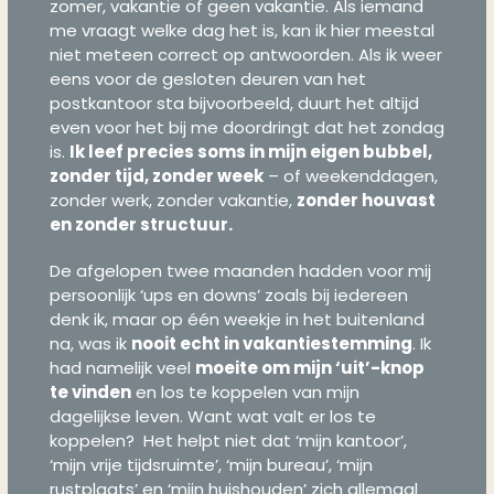
zomer, vakantie of geen vakantie. Als iemand
me vraagt welke dag het is, kan ik hier meestal
niet meteen correct op antwoorden. Als ik weer
eens voor de gesloten deuren van het
postkantoor sta bijvoorbeeld, duurt het altijd
even voor het bij me doordringt dat het zondag
is.
Ik leef precies soms in mijn eigen bubbel,
zonder tijd, zonder week
– of weekenddagen,
zonder werk, zonder vakantie,
zonder houvast
en zonder structuur.
De afgelopen twee maanden hadden voor mij
persoonlijk ‘ups en downs’ zoals bij iedereen
denk ik, maar op één weekje in het buitenland
na, was ik
nooit echt in vakantiestemming
. Ik
had namelijk veel
moeite om mijn ‘uit’-knop
te vinden
en los te koppelen van mijn
dagelijkse leven. Want wat valt er los te
koppelen? Het helpt niet dat ‘mijn kantoor’,
‘mijn vrije tijdsruimte’, ‘mijn bureau’, ‘mijn
rustplaats’ en ‘mijn huishouden’ zich allemaal