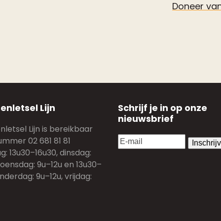
Doneer va
enletsel Lijn
Schrijf je in op onze
nieuwsbrief
letsel Lijn is bereikbaar
E-
ummer 02 681 81 81
mail
(Vereist)
: 13u30–16u30, dinsdag:
woensdag: 9u–12u en 13u30–
nderdag: 9u–12u, vrijdag: