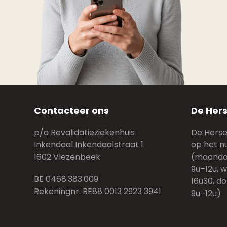
Contacteer ons
De Hers
p/a Revalidatieziekenhuis
De Hersen
Inkendaal Inkendaalstraat 1
op het n
1602 Vlezenbeek
(maandag
9u–12u, 
BE 0468.383.009
16u30, do
Rekeningnr. BE88 0013 2923 3941
9u–12u)