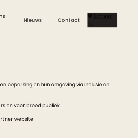
ns
Doneer
Nieuws
Contact
nu
en beperking en hun omgeving via inclusie en
rs en voor breed publiek.
rtner website