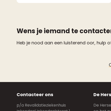
Wens je iemand te contacte
Heb je nood aan een luisterend oor, hulp of
Contacteer ons
De Hers
p/a Revalidatieziekenhuis
De Hersen