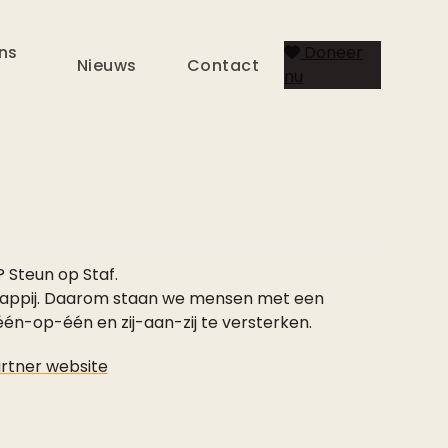
ns
Doneer
Nieuws
Contact
nu
 Steun op Staf.
schappij. Daarom staan we mensen met een
 één-op-één en zij-aan-zij te versterken.
rtner website