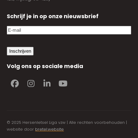
Schrijf je in op onze nieuwsbrief
E-
mail
(Vereist)
Inschrijven
Volg ons op sociale media
Facebook
Instagram
LinkedIn
YouTube
© 2025 Hersenletsel Liga vzw | Alle rechten voorbehouden |
website door
bretel.website