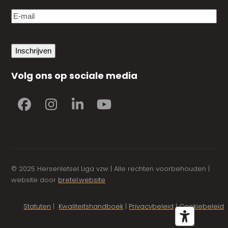
E-
mail
(Vereist)
Inschrijven
Volg ons op sociale media
Facebook
Instagram
LinkedIn
YouTube
© 2025 Hersenletsel Liga vzw | Alle rechten voorbehouden |
website door
bretel.website
Statuten
|
Kwaliteitshandboek
|
Privacybeleid
|
Cookiebeleid