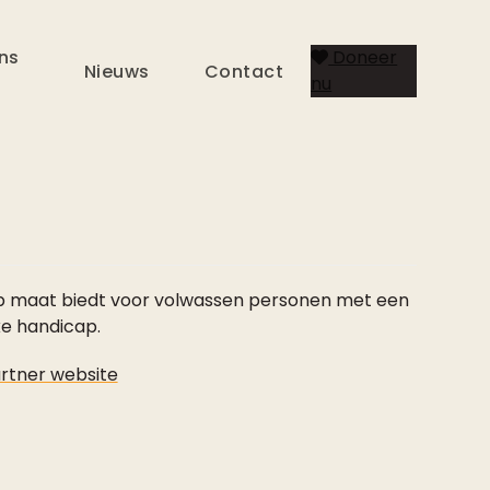
ns
Doneer
Nieuws
Contact
nu
 op maat biedt voor volwassen personen met een
ke handicap.
rtner website