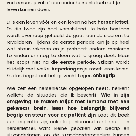
verkeersongeval of een ander hersenletsel met je
leven kunnen doen.
Er is een leven vóór en een leven ná het
hersenletsel
.
En die twee zijn heel verschillend. Je hele bestaan
wordt overhoop gehaald. Je gaat aan de slag om te
revalideren. Tijdens de eerste periode kun je op heel
wat steun rekenen en je probeert andere manieren
te vinden om nog te doen wat je graag doet. Maar
het stopt niet na die eerste periode. Stilaan wordt
duidelijk met welke
beperkingen
je moet leren leven.
En dan begint ook het gevecht tegen
onbegrip
.
Wie zelf een hersenletsel opgelopen heeft, herkent
wellicht de situaties die ik beschrijf.
Wie in zijn
omgeving te maken krijgt met iemand met een
gekwetst brein, leest hoe belangrijk blijvend
begrip en steun voor de patiënt zijn
. Laat dit boek
een inspiratie zijn, ook als je niemand kent met een
hersenletsel, want kleine gebaren van begrip en
uitzonderingen op de standaardprocedure kunnen