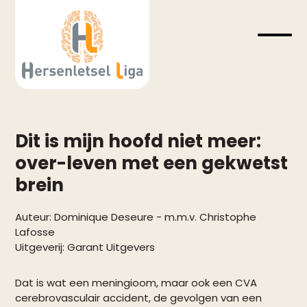
Skip
to
content
Open
Close
mobil
mobil
menu
menu
Dit is mijn hoofd niet meer:
over-leven met een gekwetst
brein
Auteur:
Dominique Deseure
-
m.m.v. Christophe
Lafosse
Uitgeverij:
Garant Uitgevers
Dat is wat een meningioom, maar ook een CVA
cerebrovasculair accident, de gevolgen van een