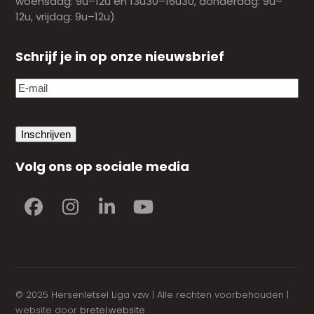
woensdag: 9u–12u en 13u30–16u30, donderdag: 9u–
12u, vrijdag: 9u–12u)
Schrijf je in op onze nieuwsbrief
E-
mail
(Vereist)
Volg ons op sociale media
Facebook
Instagram
LinkedIn
YouTube
© 2025 Hersenletsel Liga vzw | Alle rechten voorbehouden |
website door
bretel.website