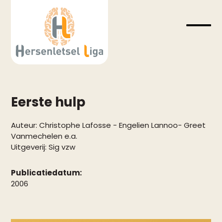
Skip
to
content
Open
Close
mobil
mobil
menu
menu
Eerste hulp
Auteur:
Christophe Lafosse
-
Engelien Lannoo
-
Greet
Vanmechelen e.a.
Uitgeverij:
Sig vzw
Publicatiedatum:
2006