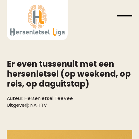
Skip
to
content
Open
Close
mobil
mobil
menu
menu
Er even tussenuit met een
hersenletsel (op weekend, op
reis, op daguitstap)
Auteur:
Hersenletsel TeeVee
Uitgeverij:
NAH TV