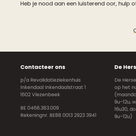
Heb je nood aan een luisterend oor, hulp of
Contacteer ons
De Hers
p/a Revalidatieziekenhuis
De Hersen
Inkendaal Inkendaalstraat 1
op het n
1602 Vlezenbeek
(maandag
9u–12u, 
BE 0468.383.009
16u30, do
Rekeningnr. BE88 0013 2923 3941
9u–12u)