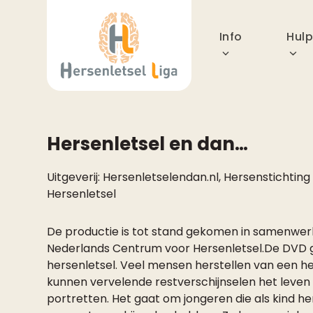
Skip
to
Info
Hul
content
Hersenletsel en dan…
Uitgeverij:
Hersenletselendan.nl
,
Hersenstichting
Hersenletsel
De productie is tot stand gekomen in samenwer
Nederlands Centrum voor Hersenletsel.De DVD g
hersenletsel. Veel mensen herstellen van een h
kunnen vervelende restverschijnselen het leven
portretten. Het gaat om jongeren die als kind h