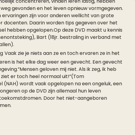
oeilijk concentreren, vinden leren lastig, hebben
un weg gevonden en het leven opnieuw vormgegeven.
ervaringen zijn voor anderen wellicht van grote
or docenten. Daarin worden tips gegeven over het
letsel hebben opgelopen.Op deze DVD maakt u kennis
senontsteking), Bart (18jr. bestraling in verband met
llen).
Vaak zie je niets aan ze en toch ervaren ze in het
geren is het elke dag weer een gevecht. Een gevecht
ving.”Mensen geloven mij niet. Als ik zeg, ik heb
e ziet er toch heel normaal uit!”(Tom
l (NAH) wordt vaak opgelopen na een ongeluk, een
 jongeren op de DVD zijn allemaal hun leven
n toekomstdromen. Door het niet-aangeboren
omen.