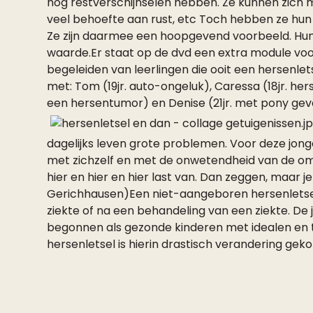
nog restverschijnselen hebben. Ze kunnen zich m
veel behoefte aan rust, etc Toch hebben ze h
Ze zijn daarmee een hoopgevend voorbeeld. Hun 
waarde.Er staat op de dvd een extra module vo
begeleiden van leerlingen die ooit een hersen
met: Tom (19jr. auto-ongeluk), Caressa (18jr. her
een hersentumor) en Denise (21jr. met pony geva
dagelijks leven grote problemen. Voor deze jon
met zichzelf en met de onwetendheid van de omge
hier en hier en hier last van. Dan zeggen, maar j
Gerichhausen)Een niet-aangeboren hersenletse
ziekte of na een behandeling van een ziekte. De
begonnen als gezonde kinderen met idealen e
hersenletsel is hierin drastisch verandering gek