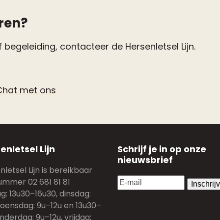
ren?
 begeleiding, contacteer de Hersenletsel Lijn.
Chat met ons
enletsel Lijn
Schrijf je in op onze
nieuwsbrief
letsel Lijn is bereikbaar
E-
ummer 02 681 81 81
mail
(Vereist)
: 13u30–16u30, dinsdag:
woensdag: 9u–12u en 13u30–
nderdag: 9u–12u, vrijdag: