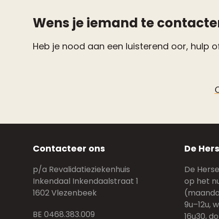
Wens je iemand te contacte
Heb je nood aan een luisterend oor, hulp of
Contacteer ons
De Hers
p/a Revalidatieziekenhuis
De Hersen
Inkendaal Inkendaalstraat 1
op het n
1602 Vlezenbeek
(maandag
9u–12u, 
BE 0468.383.009
16u30, do