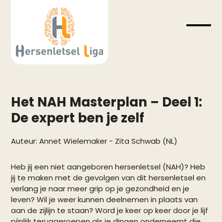
Skip
to
content
Open
Close
mobil
mobil
menu
menu
Het NAH Masterplan – Deel 1:
De expert ben je zelf
Auteur:
Annet Wielemaker
-
Zita Schwab (NL)
Heb jij een niet aangeboren hersenletsel (NAH)? Heb
jij te maken met de gevolgen van dit hersenletsel en
verlang je naar meer grip op je gezondheid en je
leven? Wil je weer kunnen deelnemen in plaats van
aan de zijlijn te staan? Word je keer op keer door je lijf
pijnlijk teruggeroepen als je dingen onderneemt die