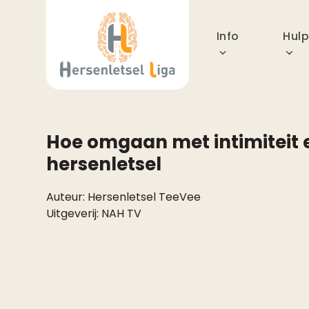
Skip
to
Info
Hul
content
Hoe omgaan met intimiteit e
hersenletsel
Auteur:
Hersenletsel TeeVee
Uitgeverij:
NAH TV