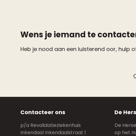
Wens je iemand te contacte
Heb je nood aan een luisterend oor, hulp of
Contacteer ons
De Hers
p/a Revalidatieziekenhuis
De Hersen
Inkendaal Inkendaalstraat 1
op het n