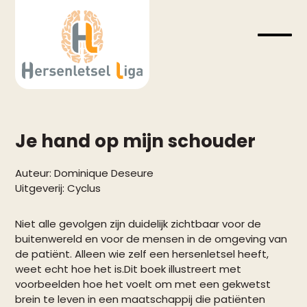
Skip
to
content
Open
Close
mobil
mobil
menu
menu
Je hand op mijn schouder
Auteur:
Dominique Deseure
Uitgeverij:
Cyclus
Niet alle gevolgen zijn duidelijk zichtbaar voor de
buitenwereld en voor de mensen in de omgeving van
de patiënt. Alleen wie zelf een hersenletsel heeft,
weet echt hoe het is.Dit boek illustreert met
voorbeelden hoe het voelt om met een gekwetst
brein te leven in een maatschappij die patiënten