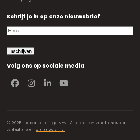
Schrijf je in op onze nieuwsbrief
E-
mail
(Vereist)
Volg ons op sociale media
Facebook
Instagram
LinkedIn
YouTube
© 2025 Hersenletsel Liga vzw | Alle rechten voorbehouden |
website door
bretel.website