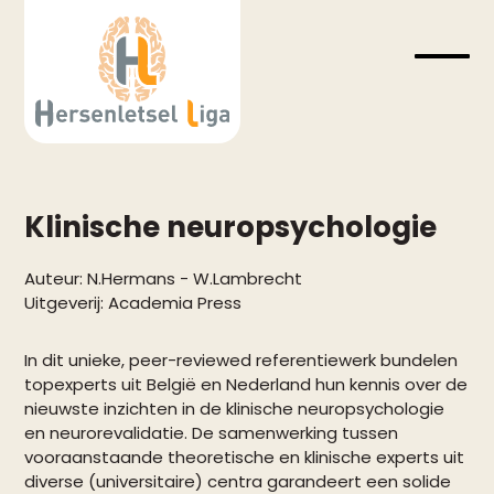
Skip
to
content
Open
Close
mobil
mobil
menu
menu
Klinische neuropsychologie
Auteur:
N.Hermans
-
W.Lambrecht
Uitgeverij:
Academia Press
In dit unieke, peer-reviewed referentiewerk bundelen
topexperts uit België en Nederland hun kennis over de
nieuwste inzichten in de klinische neuropsychologie
en neurorevalidatie. De samenwerking tussen
vooraanstaande theoretische en klinische experts uit
diverse (universitaire) centra garandeert een solide