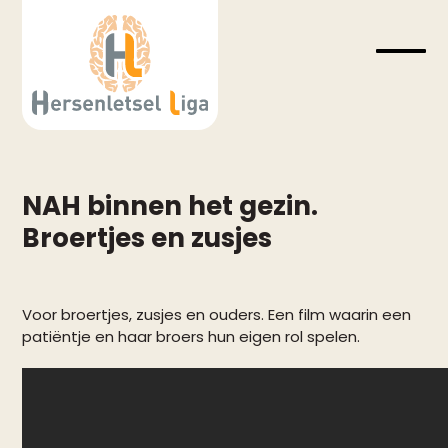
Skip
to
content
Open
Close
mobil
mobil
menu
menu
NAH binnen het gezin.
Broertjes en zusjes
Voor broertjes, zusjes en ouders. Een film waarin een
patiëntje en haar broers hun eigen rol spelen.