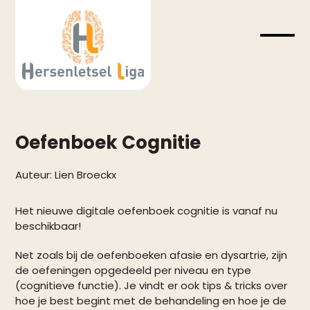
Skip
to
content
Open
Close
mobil
mobil
menu
menu
Oefenboek Cognitie
Auteur:
Lien Broeckx
Het nieuwe digitale oefenboek cognitie is vanaf nu
beschikbaar!
Net zoals bij de oefenboeken afasie en dysartrie, zijn
de oefeningen opgedeeld per niveau en type
(cognitieve functie). Je vindt er ook tips & tricks over
hoe je best begint met de behandeling en hoe je de