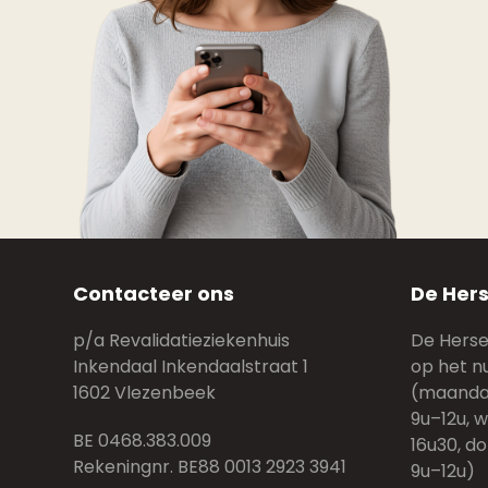
Contacteer ons
De Hers
p/a Revalidatieziekenhuis
De Hersen
Inkendaal Inkendaalstraat 1
op het n
1602 Vlezenbeek
(maandag
9u–12u, 
BE 0468.383.009
16u30, do
Rekeningnr. BE88 0013 2923 3941
9u–12u)