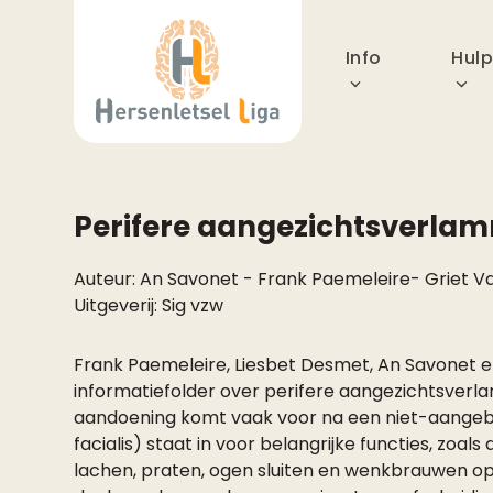
Skip
to
Info
Hul
content
Perifere aangezichtsverla
Auteur:
An Savonet
-
Frank Paemeleire
-
Griet V
Uitgeverij:
Sig vzw
Frank Paemeleire, Liesbet Desmet, An Savonet
informatiefolder over perifere aangezichtsverla
aandoening komt vaak voor na een niet-aangeb
facialis) staat in voor belangrijke functies, zoa
lachen, praten, ogen sluiten en wenkbrauwen op