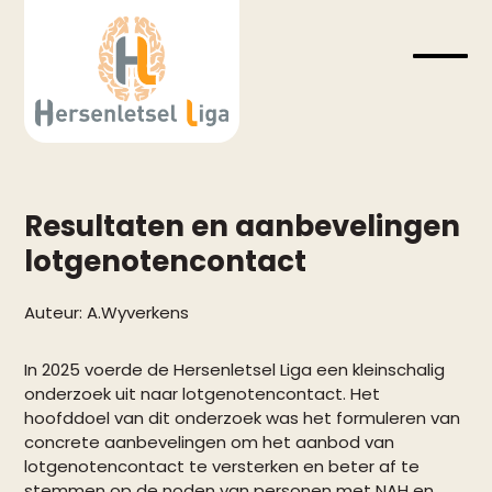
Skip
to
content
Open
Close
mobil
mobil
menu
menu
Resultaten en aanbevelingen
lotgenotencontact
Auteur:
A.Wyverkens
In 2025 voerde de Hersenletsel Liga een kleinschalig
onderzoek uit naar lotgenotencontact. Het
hoofddoel van dit onderzoek was het formuleren van
concrete aanbevelingen om het aanbod van
lotgenotencontact te versterken en beter af te
stemmen op de noden van personen met NAH en