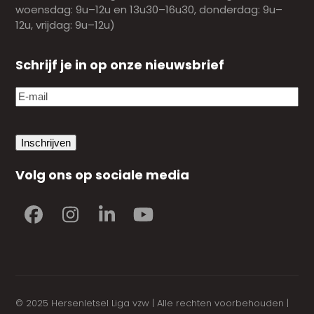
woensdag: 9u–12u en 13u30–16u30, donderdag: 9u–
12u, vrijdag: 9u–12u)
Schrijf je in op onze nieuwsbrief
E-
mail
(Vereist)
Volg ons op sociale media
Facebook
Instagram
LinkedIn
YouTube
© 2025 Hersenletsel Liga vzw | Alle rechten voorbehouden |