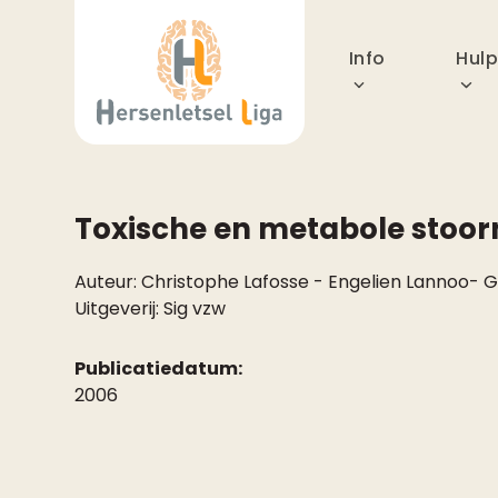
Skip
to
Info
Hul
content
Toxische en metabole stoor
Auteur:
Christophe Lafosse
-
Engelien Lannoo
-
G
Uitgeverij:
Sig vzw
Publicatiedatum:
2006