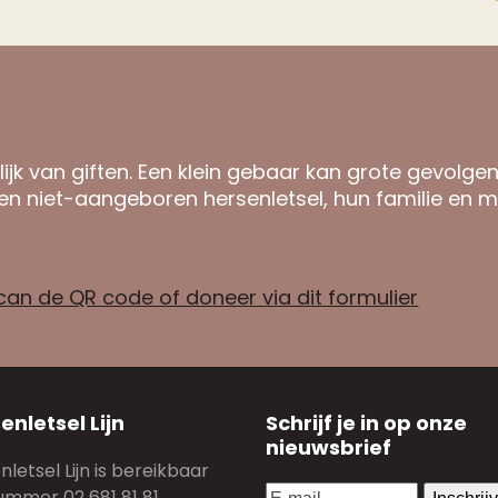
ijk van giften. Een klein gebaar kan grote gevolge
n niet-aangeboren hersenletsel, hun familie en m
can de QR code of doneer via dit formulier
enletsel Lijn
Schrijf je in op onze
nieuwsbrief
letsel Lijn is bereikbaar
E-
ummer 02 681 81 81