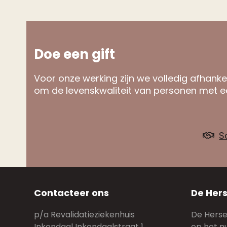
Doe een gift
Voor onze werking zijn we volledig afhankel
om de levenskwaliteit van personen met ee
S
Contacteer ons
De Hers
p/a Revalidatieziekenhuis
De Hersen
Inkendaal Inkendaalstraat 1
op het n